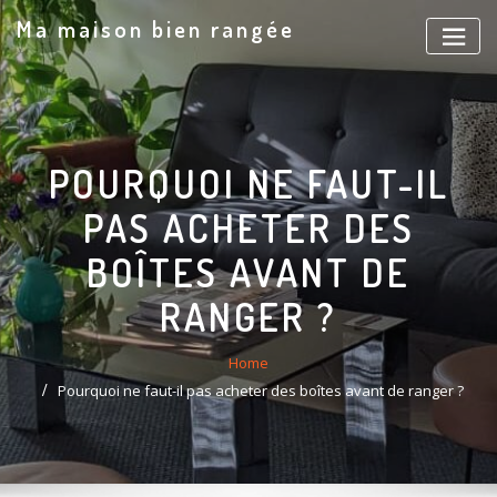
Skip
Ma maison bien rangée
to
content
POURQUOI NE FAUT-IL
PAS ACHETER DES
BOÎTES AVANT DE
RANGER ?
Home
Pourquoi ne faut-il pas acheter des boîtes avant de ranger ?