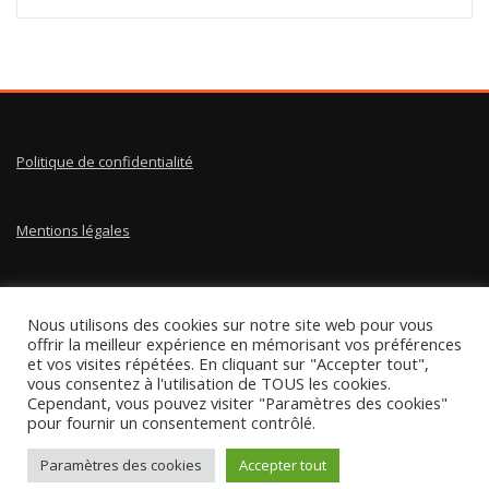
Politique de confidentialité
Mentions légales
Conditions générales de vente
Nous utilisons des cookies sur notre site web pour vous
offrir la meilleur expérience en mémorisant vos préférences
Instagram
YouTube
TikTok
Facebook
LinkedIn
Pinterest
et vos visites répétées. En cliquant sur "Accepter tout",
vous consentez à l'utilisation de TOUS les cookies.
Cependant, vous pouvez visiter "Paramètres des cookies"
pour fournir un consentement contrôlé.
Paramètres des cookies
Accepter tout
Droits d'auteur © 2025 | Par Ma maison bien rangée